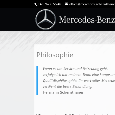
+43 7672 72246
office@mercedes-schernthane
Philosophie
Wenn es um Service und Betreuung geht,
verfolge ich mit meinem Team eine komprom
Qualitätsphilosophie. Ihr wertvoller Merced
verdient die beste Behandlung.
Hermann Schernthaner