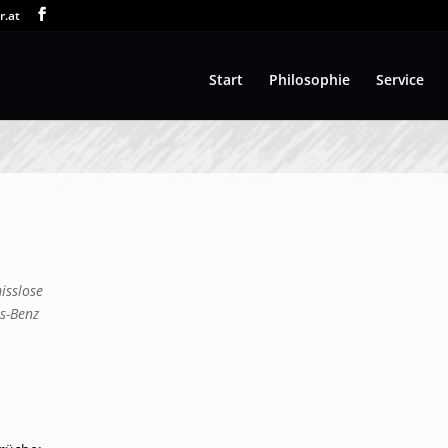
r.at
Start
Philosophie
Service
isslose
es-Benz