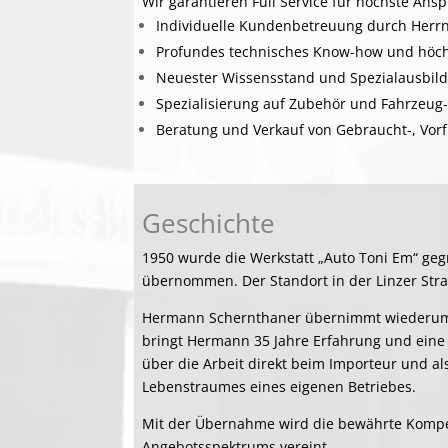
Wir garantieren Full Service für höchste Ans
Individuelle Kundenbetreuung durch Herr
Profundes technisches Know-how und höchs
Neuester Wissensstand und Spezialausbild
Spezialisierung auf Zubehör und Fahrzeug
Beratung und Verkauf von Gebraucht-, Vo
Geschichte
1950 wurde die Werkstatt „Auto Toni Em“ geg
übernommen. Der Standort in der Linzer Straß
Hermann Schernthaner übernimmt wiederum de
bringt Hermann 35 Jahre Erfahrung und eine
über die Arbeit direkt beim Importeur und al
Lebenstraumes eines eigenen Betriebes.
Mit der Übernahme wird die bewährte Kompet
Angebotsspektrums vereint.